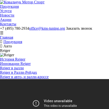
Продукция
Услуги
Новости
Акции
Контакты
+7 (495) 780-2934
office@kms-tuning.org
Заказать звонок
☰
Главная
Продукция
Авто
Reiger
История Reiger
Инновации Reiger
Reiger в ралли
Reiger в Ралли-Рейдах
Reiger в авто- и ралли-кроссе