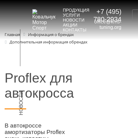
ПРОДУКЦИЯ
+7 (495)
УСЛУГИ
780-2934
НОВОСТИ
office@kms-
АКЦИИ
tuning.org
КОНТАКТЫ
Главная
Информация о брендах
Дополнительная информация обрендах
Proflex для
автокросса
НОВОСТИ
В автокроссе
амортизаторы Proflex