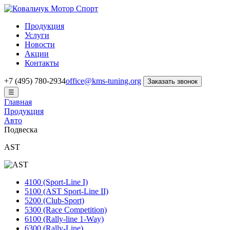
Продукция
Услуги
Новости
Акции
Контакты
+7 (495) 780-2934
office@kms-tuning.org
Заказать звонок
☰
Главная
Продукция
Авто
Подвеска
AST
4100 (Sport-Line I)
5100 (AST Sport-Line II)
5200 (Club-Sport)
5300 (Race Competition)
6100 (Rally-line 1-Way)
6300 (Rally-Line)