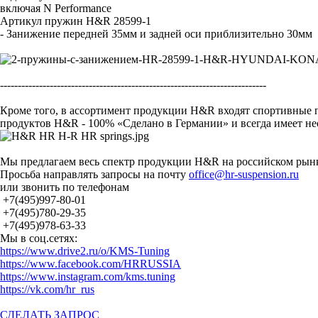
включая N Performance
Артикул пружин H&R 28599-1
- Занижение передней 35мм и задней оси приблизительно 30мм
---------------------------------------------------------------------------
Кроме того, в ассортимент продукции H&R входят спортивные
продуктов H&R - 100% «Сделано в Германии» и всегда имеет н
Мы предлагаем весь спектр продукции H&R на российском рынк
Просьба направлять запросы на почту
office@hr-suspension.ru
или звонить по телефонам
+7(495)997-80-01
+7(495)780-29-35
+7(495)978-63-33
Мы в соц.сетях:
https://www.drive2.ru/o/KMS-Tuning
https://www.facebook.com/HRRUSSIA
https://www.instagram.com/kms.tuning
https://vk.com/hr_rus
СДЕЛАТЬ ЗАПРОС