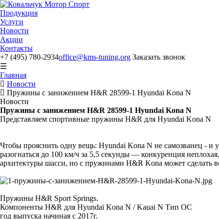
Продукция
Услуги
Новости
Акции
Контакты
+7 (495) 780-2934
office@kms-tuning.org
Заказать звонок
☰
Главная
Новости
Пружины с занижением H&R 28599-1 Hyundai Kona N
Новости
Пружины с занижением H&R 28599-1 Hyundai Kona N
Представляем спортивные пружины H&R для Hyundai Kona N
Чтобы прояснить одну вещь: Hyundai Kona N не самозванец - и
разогнаться до 100 км/ч за 5,5 секунды — конкуренция неплох
архитектуры шасси, но с пружинами H&R Kona может сделать в
Пружины H&R Sport Springs.
Компоненты H&R для Hyundai Kona N / Kauai N Тип ОС
год выпуска начиная с 2017г.