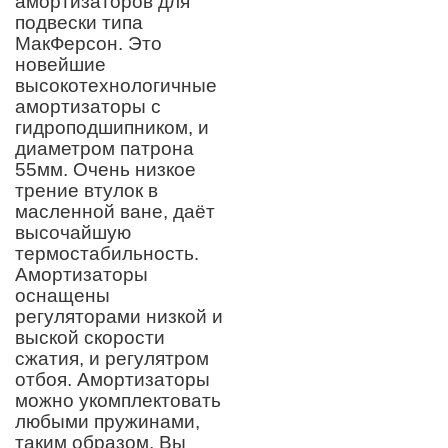
амортизаторов для
подвески типа
МакФерсон. Это
новейшие
высокотехнологичные
амортизаторы с
гидроподшипником, и
диаметром патрона
55мм. Очень низкое
трение втулок в
масленной ване, даёт
высочайшую
термостабильность.
Амортизаторы
оснащены
регуляторами низкой и
выской скорости
сжатия, и регулятром
отбоя. Амортизаторы
можно укомплектовать
любыми пружинами,
таким образом, Вы